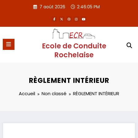
Aller
7 août 2026
2:46:06 PM
au
contenu
Ecole de Conduite
Rochelaise
RÈGLEMENT INTÉRIEUR
Accueil
Non classé
RÈGLEMENT INTÉRIEUR