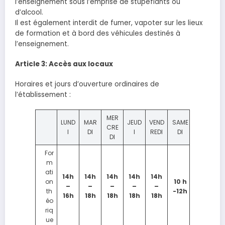
l’enseignement sous l’emprise de stupéfiants ou
d’alcool.
Il est également interdit de fumer, vapoter sur les lieux
de formation et à bord des véhicules destinés à
l’enseignement.
Article 3: Accès aux locaux
Horaires et jours d’ouverture ordinaires de
l’établissement :
MER
LUND
MAR
JEUD
VEND
SAME
CRE
I
DI
I
REDI
DI
DI
For
m
ati
14h
14h
14h
14h
14h
on
10 h
–
–
–
–
–
th
-12h
16h
18h
18h
18h
18h
éo
riq
ue