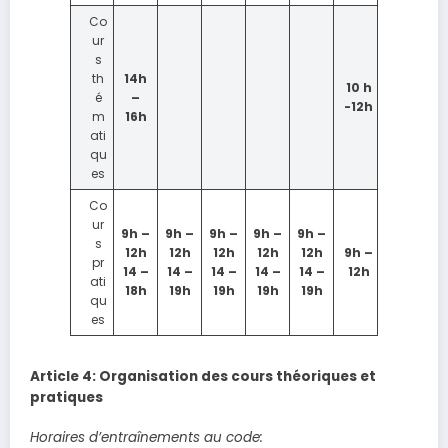
Co
ur
s
th
14h
10 h
é
–
-12h
m
16h
ati
qu
es
Co
ur
9h –
9h –
9h –
9h –
9h –
s
12h
12h
12h
12h
12h
9h –
pr
14 –
14 –
14 –
14 –
14 –
12h
ati
18h
19h
19h
19h
19h
qu
es
Article 4: Organisation des cours théoriques et
pratiques
Horaires d’entraînements au code: